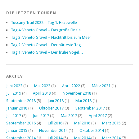
DIE LETZTEN TOUREN
Tuscany Trail 2022 – Tag 1: Hitzewelle
Tag 4: Veneto Gravel – Das große Finale
Tag 3: Veneto Gravel – Nachtritt bis zum Meer
Tag 2: Veneto Gravel – Der härteste Tag
Tag 1: Veneto Gravel – Der frühe Vogel…
ARCHIV
Juni 2022
(1)
Mai 2022
(1)
April 2022
(3)
März 2021
(1)
Juli 2019
(4)
April 2019
(4)
November 2018
(1)
September 2018
(5)
Juni 2018
(1)
Mai 2018
(1)
Januar 2018
(1)
Oktober 2017
(3)
September 2017
(1)
Juli 2017
(2)
Juni 2017
(4)
Mai 2017
(2)
April 2017
(2)
September 2016
(4)
Juli 2016
(7)
Mai 2016
(3)
März 2015
(2)
Januar 2015
(1)
November 2014
(1)
Oktober 2014
(4)
September 2014
(1)
Juli 2014
(5)
Mai 2014
(1)
März 2014
(7)