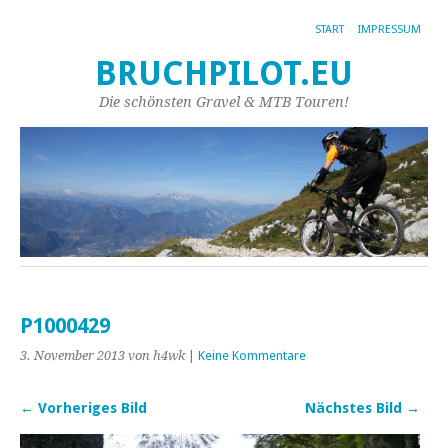
START
IMPRESSUM
BRUCHPILOT.EU
Die schönsten Gravel & MTB Touren!
P1000429
3. November 2013
von h4wk
|
Keine Kommentare
← Vorheriges Bild
Nächstes Bild →