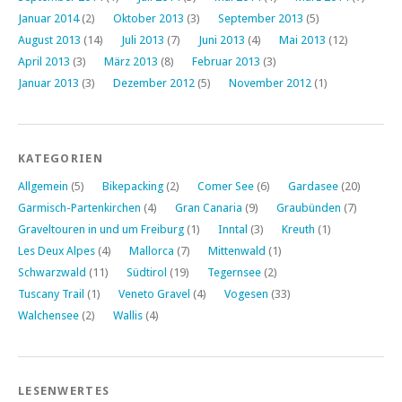
Januar 2014
(2)
Oktober 2013
(3)
September 2013
(5)
August 2013
(14)
Juli 2013
(7)
Juni 2013
(4)
Mai 2013
(12)
April 2013
(3)
März 2013
(8)
Februar 2013
(3)
Januar 2013
(3)
Dezember 2012
(5)
November 2012
(1)
KATEGORIEN
Allgemein
(5)
Bikepacking
(2)
Comer See
(6)
Gardasee
(20)
Garmisch-Partenkirchen
(4)
Gran Canaria
(9)
Graubünden
(7)
Graveltouren in und um Freiburg
(1)
Inntal
(3)
Kreuth
(1)
Les Deux Alpes
(4)
Mallorca
(7)
Mittenwald
(1)
Schwarzwald
(11)
Südtirol
(19)
Tegernsee
(2)
Tuscany Trail
(1)
Veneto Gravel
(4)
Vogesen
(33)
Walchensee
(2)
Wallis
(4)
LESENWERTES