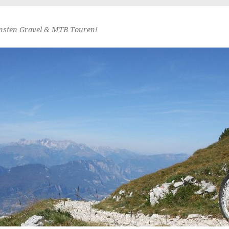
nsten Gravel & MTB Touren!