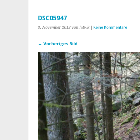
DSC05947
3. November 2013
von h4wk
|
Keine Kommentare
← Vorheriges Bild