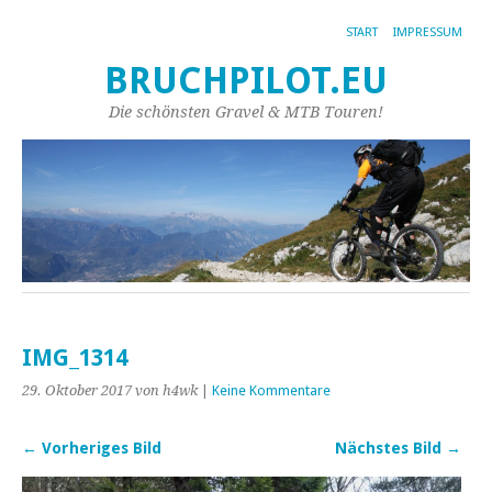
START
IMPRESSUM
BRUCHPILOT.EU
Die schönsten Gravel & MTB Touren!
IMG_1314
29. Oktober 2017
von h4wk
|
Keine Kommentare
← Vorheriges Bild
Nächstes Bild →