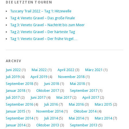
DIE LETZTEN TOUREN
Tuscany Trail 2022 – Tag 1: Hitzewelle
Tag 4: Veneto Gravel – Das große Finale
Tag 3: Veneto Gravel – Nachtritt bis zum Meer
Tag 2: Veneto Gravel – Der härteste Tag
Tag 1: Veneto Gravel – Der frühe Vogel…
ARCHIV
Juni 2022
(1)
Mai 2022
(1)
April 2022
(3)
März 2021
(1)
Juli 2019
(4)
April 2019
(4)
November 2018
(1)
September 2018
(5)
Juni 2018
(1)
Mai 2018
(1)
Januar 2018
(1)
Oktober 2017
(3)
September 2017
(1)
Juli 2017
(2)
Juni 2017
(4)
Mai 2017
(2)
April 2017
(2)
September 2016
(4)
Juli 2016
(7)
Mai 2016
(3)
März 2015
(2)
Januar 2015
(1)
November 2014
(1)
Oktober 2014
(4)
September 2014
(1)
Juli 2014
(5)
Mai 2014
(1)
März 2014
(7)
Januar 2014
(2)
Oktober 2013
(3)
September 2013
(5)