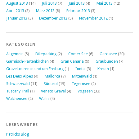
August 2013
(14)
Juli 2013
(7)
Juni 2013
(4)
Mai 2013
(12)
April 2013
(3)
März 2013
(8)
Februar 2013
(3)
Januar 2013
(3)
Dezember 2012
(5)
November 2012
(1)
KATEGORIEN
Allgemein
(5)
Bikepacking
(2)
Comer See
(6)
Gardasee
(20)
Garmisch-Partenkirchen
(4)
Gran Canaria
(9)
Graubünden
(7)
Graveltouren in und um Freiburg
(1)
Inntal
(3)
Kreuth
(1)
Les Deux Alpes
(4)
Mallorca
(7)
Mittenwald
(1)
Schwarzwald
(11)
Südtirol
(19)
Tegernsee
(2)
Tuscany Trail
(1)
Veneto Gravel
(4)
Vogesen
(33)
Walchensee
(2)
Wallis
(4)
LESENWERTES
Patricks Blog