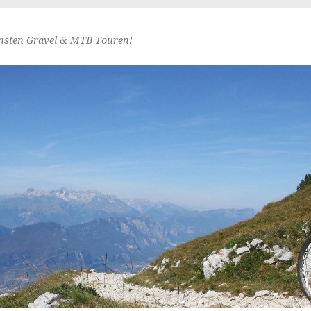
nsten Gravel & MTB Touren!