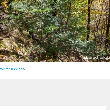
mentar schreiben
.