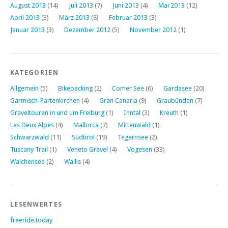
August 2013
(14)
Juli 2013
(7)
Juni 2013
(4)
Mai 2013
(12)
April 2013
(3)
März 2013
(8)
Februar 2013
(3)
Januar 2013
(3)
Dezember 2012
(5)
November 2012
(1)
KATEGORIEN
Allgemein
(5)
Bikepacking
(2)
Comer See
(6)
Gardasee
(20)
Garmisch-Partenkirchen
(4)
Gran Canaria
(9)
Graubünden
(7)
Graveltouren in und um Freiburg
(1)
Inntal
(3)
Kreuth
(1)
Les Deux Alpes
(4)
Mallorca
(7)
Mittenwald
(1)
Schwarzwald
(11)
Südtirol
(19)
Tegernsee
(2)
Tuscany Trail
(1)
Veneto Gravel
(4)
Vogesen
(33)
Walchensee
(2)
Wallis
(4)
LESENWERTES
freeride.today