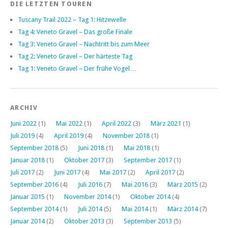
DIE LETZTEN TOUREN
Tuscany Trail 2022 – Tag 1: Hitzewelle
Tag 4: Veneto Gravel – Das große Finale
Tag 3: Veneto Gravel – Nachtritt bis zum Meer
Tag 2: Veneto Gravel – Der härteste Tag
Tag 1: Veneto Gravel – Der frühe Vogel…
ARCHIV
Juni 2022
(1)
Mai 2022
(1)
April 2022
(3)
März 2021
(1)
Juli 2019
(4)
April 2019
(4)
November 2018
(1)
September 2018
(5)
Juni 2018
(1)
Mai 2018
(1)
Januar 2018
(1)
Oktober 2017
(3)
September 2017
(1)
Juli 2017
(2)
Juni 2017
(4)
Mai 2017
(2)
April 2017
(2)
September 2016
(4)
Juli 2016
(7)
Mai 2016
(3)
März 2015
(2)
Januar 2015
(1)
November 2014
(1)
Oktober 2014
(4)
September 2014
(1)
Juli 2014
(5)
Mai 2014
(1)
März 2014
(7)
Januar 2014
(2)
Oktober 2013
(3)
September 2013
(5)