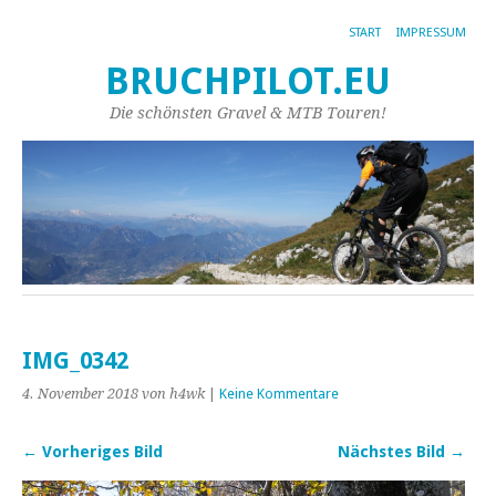
START
IMPRESSUM
BRUCHPILOT.EU
Die schönsten Gravel & MTB Touren!
IMG_0342
4. November 2018
von h4wk
|
Keine Kommentare
← Vorheriges Bild
Nächstes Bild →