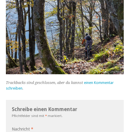
Trackbacks sind geschlossen, aber du kannst
einen Kommentar
schreiben
.
Schreibe einen Kommentar
Pflichtfelder sind mit
*
markiert.
Nachricht
*