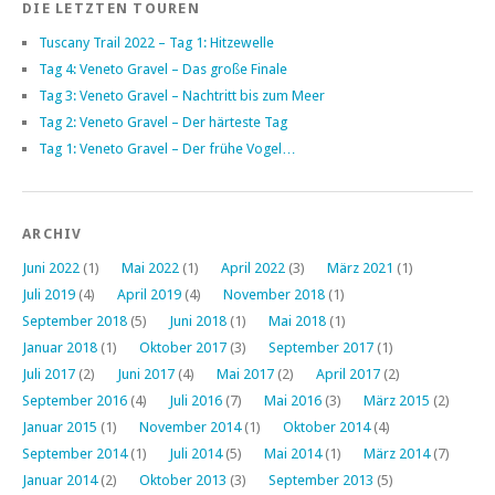
DIE LETZTEN TOUREN
Tuscany Trail 2022 – Tag 1: Hitzewelle
Tag 4: Veneto Gravel – Das große Finale
Tag 3: Veneto Gravel – Nachtritt bis zum Meer
Tag 2: Veneto Gravel – Der härteste Tag
Tag 1: Veneto Gravel – Der frühe Vogel…
ARCHIV
Juni 2022
(1)
Mai 2022
(1)
April 2022
(3)
März 2021
(1)
Juli 2019
(4)
April 2019
(4)
November 2018
(1)
September 2018
(5)
Juni 2018
(1)
Mai 2018
(1)
Januar 2018
(1)
Oktober 2017
(3)
September 2017
(1)
Juli 2017
(2)
Juni 2017
(4)
Mai 2017
(2)
April 2017
(2)
September 2016
(4)
Juli 2016
(7)
Mai 2016
(3)
März 2015
(2)
Januar 2015
(1)
November 2014
(1)
Oktober 2014
(4)
September 2014
(1)
Juli 2014
(5)
Mai 2014
(1)
März 2014
(7)
Januar 2014
(2)
Oktober 2013
(3)
September 2013
(5)