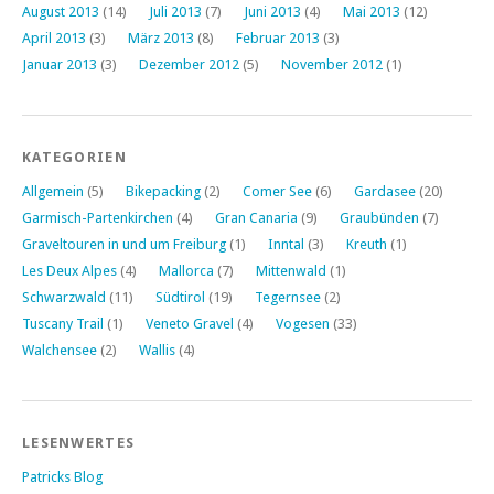
August 2013
(14)
Juli 2013
(7)
Juni 2013
(4)
Mai 2013
(12)
April 2013
(3)
März 2013
(8)
Februar 2013
(3)
Januar 2013
(3)
Dezember 2012
(5)
November 2012
(1)
KATEGORIEN
Allgemein
(5)
Bikepacking
(2)
Comer See
(6)
Gardasee
(20)
Garmisch-Partenkirchen
(4)
Gran Canaria
(9)
Graubünden
(7)
Graveltouren in und um Freiburg
(1)
Inntal
(3)
Kreuth
(1)
Les Deux Alpes
(4)
Mallorca
(7)
Mittenwald
(1)
Schwarzwald
(11)
Südtirol
(19)
Tegernsee
(2)
Tuscany Trail
(1)
Veneto Gravel
(4)
Vogesen
(33)
Walchensee
(2)
Wallis
(4)
LESENWERTES
Patricks Blog