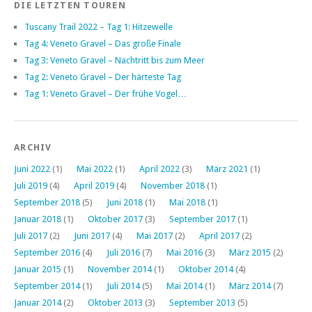
DIE LETZTEN TOUREN
Tuscany Trail 2022 – Tag 1: Hitzewelle
Tag 4: Veneto Gravel – Das große Finale
Tag 3: Veneto Gravel – Nachtritt bis zum Meer
Tag 2: Veneto Gravel – Der härteste Tag
Tag 1: Veneto Gravel – Der frühe Vogel…
ARCHIV
Juni 2022
(1)
Mai 2022
(1)
April 2022
(3)
März 2021
(1)
Juli 2019
(4)
April 2019
(4)
November 2018
(1)
September 2018
(5)
Juni 2018
(1)
Mai 2018
(1)
Januar 2018
(1)
Oktober 2017
(3)
September 2017
(1)
Juli 2017
(2)
Juni 2017
(4)
Mai 2017
(2)
April 2017
(2)
September 2016
(4)
Juli 2016
(7)
Mai 2016
(3)
März 2015
(2)
Januar 2015
(1)
November 2014
(1)
Oktober 2014
(4)
September 2014
(1)
Juli 2014
(5)
Mai 2014
(1)
März 2014
(7)
Januar 2014
(2)
Oktober 2013
(3)
September 2013
(5)