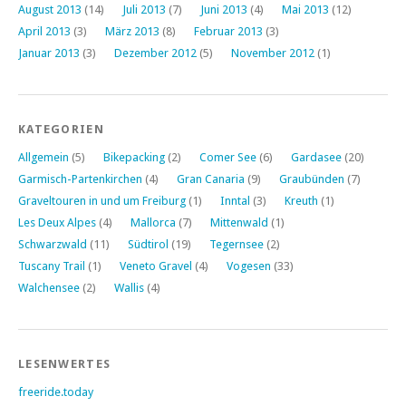
August 2013
(14)
Juli 2013
(7)
Juni 2013
(4)
Mai 2013
(12)
April 2013
(3)
März 2013
(8)
Februar 2013
(3)
Januar 2013
(3)
Dezember 2012
(5)
November 2012
(1)
KATEGORIEN
Allgemein
(5)
Bikepacking
(2)
Comer See
(6)
Gardasee
(20)
Garmisch-Partenkirchen
(4)
Gran Canaria
(9)
Graubünden
(7)
Graveltouren in und um Freiburg
(1)
Inntal
(3)
Kreuth
(1)
Les Deux Alpes
(4)
Mallorca
(7)
Mittenwald
(1)
Schwarzwald
(11)
Südtirol
(19)
Tegernsee
(2)
Tuscany Trail
(1)
Veneto Gravel
(4)
Vogesen
(33)
Walchensee
(2)
Wallis
(4)
LESENWERTES
freeride.today