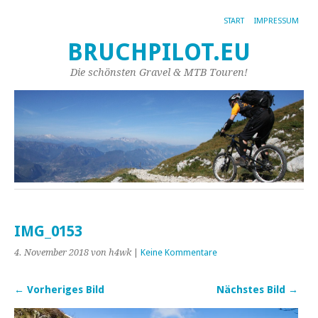
START
IMPRESSUM
BRUCHPILOT.EU
Die schönsten Gravel & MTB Touren!
IMG_0153
4. November 2018
von h4wk
|
Keine Kommentare
← Vorheriges Bild
Nächstes Bild →