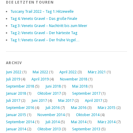
DIE LETZTEN TOUREN
Tuscany Trail 2022 – Tag 1: Hitzewelle
Tag 4: Veneto Gravel – Das große Finale
Tag 3: Veneto Gravel – Nachtritt bis zum Meer
Tag 2: Veneto Gravel – Der härteste Tag
Tag 1: Veneto Gravel – Der frühe Vogel…
ARCHIV
Juni 2022
(1)
Mai 2022
(1)
April 2022
(3)
März 2021
(1)
Juli 2019
(4)
April 2019
(4)
November 2018
(1)
September 2018
(5)
Juni 2018
(1)
Mai 2018
(1)
Januar 2018
(1)
Oktober 2017
(3)
September 2017
(1)
Juli 2017
(2)
Juni 2017
(4)
Mai 2017
(2)
April 2017
(2)
September 2016
(4)
Juli 2016
(7)
Mai 2016
(3)
März 2015
(2)
Januar 2015
(1)
November 2014
(1)
Oktober 2014
(4)
September 2014
(1)
Juli 2014
(5)
Mai 2014
(1)
März 2014
(7)
Januar 2014
(2)
Oktober 2013
(3)
September 2013
(5)