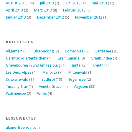
August 2013
(14)
Juli 2013
(7)
Juni 2013
(4)
Mai 2013
(12)
April 2013
(3)
März 2013
(8)
Februar 2013
(3)
Januar 2013
(3)
Dezember 2012
(5)
November 2012
(1)
KATEGORIEN
Allgemein
(5)
Bikepacking
(2)
Comer See
(6)
Gardasee
(20)
Garmisch-Partenkirchen
(4)
Gran Canaria
(9)
Graubünden
(7)
Graveltouren in und um Freiburg
(1)
Inntal
(3)
Kreuth
(1)
Les Deux Alpes
(4)
Mallorca
(7)
Mittenwald
(1)
Schwarzwald
(11)
Südtirol
(19)
Tegernsee
(2)
Tuscany Trail
(1)
Veneto Gravel
(4)
Vogesen
(33)
Walchensee
(2)
Wallis
(4)
LESENWERTES
alpine-freeride.com