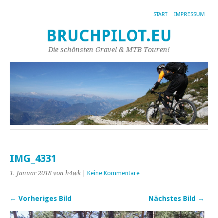
START
IMPRESSUM
BRUCHPILOT.EU
Die schönsten Gravel & MTB Touren!
IMG_4331
1. Januar 2018
von h4wk
|
Keine Kommentare
← Vorheriges Bild
Nächstes Bild →