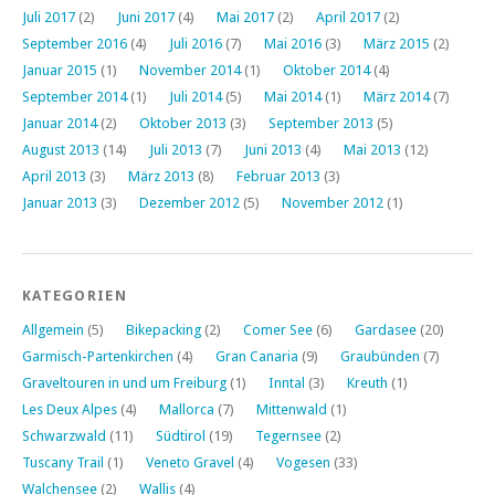
Juli 2017
(2)
Juni 2017
(4)
Mai 2017
(2)
April 2017
(2)
September 2016
(4)
Juli 2016
(7)
Mai 2016
(3)
März 2015
(2)
Januar 2015
(1)
November 2014
(1)
Oktober 2014
(4)
September 2014
(1)
Juli 2014
(5)
Mai 2014
(1)
März 2014
(7)
Januar 2014
(2)
Oktober 2013
(3)
September 2013
(5)
August 2013
(14)
Juli 2013
(7)
Juni 2013
(4)
Mai 2013
(12)
April 2013
(3)
März 2013
(8)
Februar 2013
(3)
Januar 2013
(3)
Dezember 2012
(5)
November 2012
(1)
KATEGORIEN
Allgemein
(5)
Bikepacking
(2)
Comer See
(6)
Gardasee
(20)
Garmisch-Partenkirchen
(4)
Gran Canaria
(9)
Graubünden
(7)
Graveltouren in und um Freiburg
(1)
Inntal
(3)
Kreuth
(1)
Les Deux Alpes
(4)
Mallorca
(7)
Mittenwald
(1)
Schwarzwald
(11)
Südtirol
(19)
Tegernsee
(2)
Tuscany Trail
(1)
Veneto Gravel
(4)
Vogesen
(33)
Walchensee
(2)
Wallis
(4)