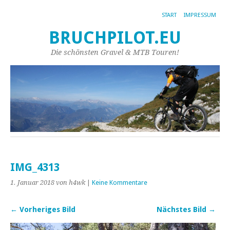
START
IMPRESSUM
BRUCHPILOT.EU
Die schönsten Gravel & MTB Touren!
IMG_4313
1. Januar 2018
von h4wk
|
Keine Kommentare
← Vorheriges Bild
Nächstes Bild →