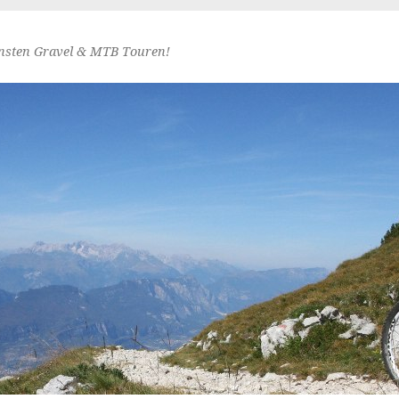
nsten Gravel & MTB Touren!