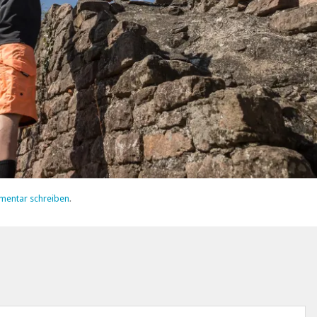
mentar schreiben
.