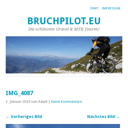
START
IMPRESSUM
BRUCHPILOT.EU
Die schönsten Gravel & MTB Touren!
IMG_4087
1. Januar 2018
von h4wk
|
Keine Kommentare
← Vorheriges Bild
Nächstes Bild →