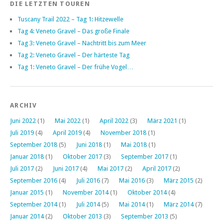
DIE LETZTEN TOUREN
Tuscany Trail 2022 – Tag 1: Hitzewelle
Tag 4: Veneto Gravel – Das große Finale
Tag 3: Veneto Gravel – Nachtritt bis zum Meer
Tag 2: Veneto Gravel – Der härteste Tag
Tag 1: Veneto Gravel – Der frühe Vogel…
ARCHIV
Juni 2022
(1)
Mai 2022
(1)
April 2022
(3)
März 2021
(1)
Juli 2019
(4)
April 2019
(4)
November 2018
(1)
September 2018
(5)
Juni 2018
(1)
Mai 2018
(1)
Januar 2018
(1)
Oktober 2017
(3)
September 2017
(1)
Juli 2017
(2)
Juni 2017
(4)
Mai 2017
(2)
April 2017
(2)
September 2016
(4)
Juli 2016
(7)
Mai 2016
(3)
März 2015
(2)
Januar 2015
(1)
November 2014
(1)
Oktober 2014
(4)
September 2014
(1)
Juli 2014
(5)
Mai 2014
(1)
März 2014
(7)
Januar 2014
(2)
Oktober 2013
(3)
September 2013
(5)