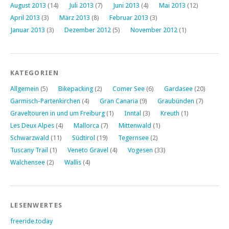
August 2013
(14)
Juli 2013
(7)
Juni 2013
(4)
Mai 2013
(12)
April 2013
(3)
März 2013
(8)
Februar 2013
(3)
Januar 2013
(3)
Dezember 2012
(5)
November 2012
(1)
KATEGORIEN
Allgemein
(5)
Bikepacking
(2)
Comer See
(6)
Gardasee
(20)
Garmisch-Partenkirchen
(4)
Gran Canaria
(9)
Graubünden
(7)
Graveltouren in und um Freiburg
(1)
Inntal
(3)
Kreuth
(1)
Les Deux Alpes
(4)
Mallorca
(7)
Mittenwald
(1)
Schwarzwald
(11)
Südtirol
(19)
Tegernsee
(2)
Tuscany Trail
(1)
Veneto Gravel
(4)
Vogesen
(33)
Walchensee
(2)
Wallis
(4)
LESENWERTES
freeride.today