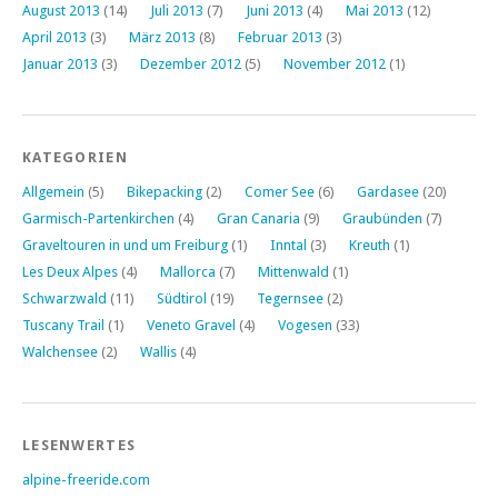
August 2013
(14)
Juli 2013
(7)
Juni 2013
(4)
Mai 2013
(12)
April 2013
(3)
März 2013
(8)
Februar 2013
(3)
Januar 2013
(3)
Dezember 2012
(5)
November 2012
(1)
KATEGORIEN
Allgemein
(5)
Bikepacking
(2)
Comer See
(6)
Gardasee
(20)
Garmisch-Partenkirchen
(4)
Gran Canaria
(9)
Graubünden
(7)
Graveltouren in und um Freiburg
(1)
Inntal
(3)
Kreuth
(1)
Les Deux Alpes
(4)
Mallorca
(7)
Mittenwald
(1)
Schwarzwald
(11)
Südtirol
(19)
Tegernsee
(2)
Tuscany Trail
(1)
Veneto Gravel
(4)
Vogesen
(33)
Walchensee
(2)
Wallis
(4)
LESENWERTES
alpine-freeride.com