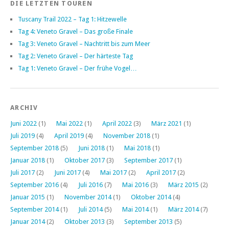
DIE LETZTEN TOUREN
Tuscany Trail 2022 – Tag 1: Hitzewelle
Tag 4: Veneto Gravel – Das große Finale
Tag 3: Veneto Gravel – Nachtritt bis zum Meer
Tag 2: Veneto Gravel – Der härteste Tag
Tag 1: Veneto Gravel – Der frühe Vogel…
ARCHIV
Juni 2022
(1)
Mai 2022
(1)
April 2022
(3)
März 2021
(1)
Juli 2019
(4)
April 2019
(4)
November 2018
(1)
September 2018
(5)
Juni 2018
(1)
Mai 2018
(1)
Januar 2018
(1)
Oktober 2017
(3)
September 2017
(1)
Juli 2017
(2)
Juni 2017
(4)
Mai 2017
(2)
April 2017
(2)
September 2016
(4)
Juli 2016
(7)
Mai 2016
(3)
März 2015
(2)
Januar 2015
(1)
November 2014
(1)
Oktober 2014
(4)
September 2014
(1)
Juli 2014
(5)
Mai 2014
(1)
März 2014
(7)
Januar 2014
(2)
Oktober 2013
(3)
September 2013
(5)