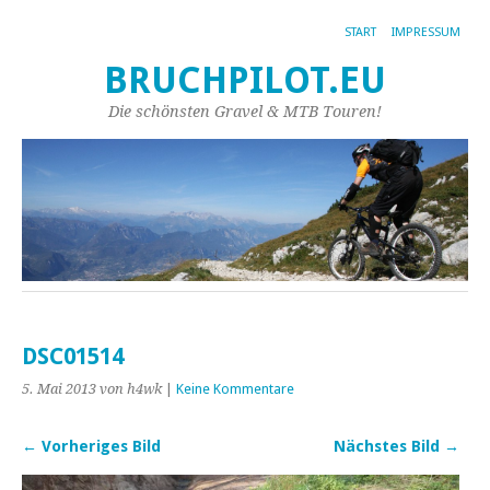
START
IMPRESSUM
BRUCHPILOT.EU
Die schönsten Gravel & MTB Touren!
DSC01514
5. Mai 2013
von h4wk
|
Keine Kommentare
← Vorheriges Bild
Nächstes Bild →