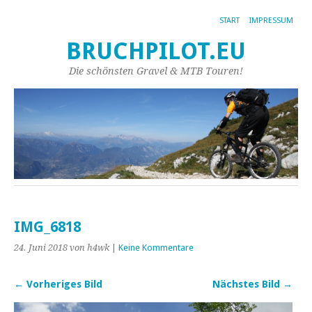
START
IMPRESSUM
BRUCHPILOT.EU
Die schönsten Gravel & MTB Touren!
IMG_6818
24. Juni 2018
von h4wk
|
Keine Kommentare
← Vorheriges Bild
Nächstes Bild →