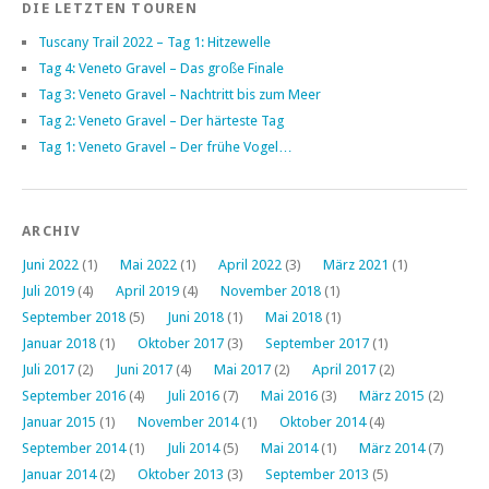
DIE LETZTEN TOUREN
Tuscany Trail 2022 – Tag 1: Hitzewelle
Tag 4: Veneto Gravel – Das große Finale
Tag 3: Veneto Gravel – Nachtritt bis zum Meer
Tag 2: Veneto Gravel – Der härteste Tag
Tag 1: Veneto Gravel – Der frühe Vogel…
ARCHIV
Juni 2022
(1)
Mai 2022
(1)
April 2022
(3)
März 2021
(1)
Juli 2019
(4)
April 2019
(4)
November 2018
(1)
September 2018
(5)
Juni 2018
(1)
Mai 2018
(1)
Januar 2018
(1)
Oktober 2017
(3)
September 2017
(1)
Juli 2017
(2)
Juni 2017
(4)
Mai 2017
(2)
April 2017
(2)
September 2016
(4)
Juli 2016
(7)
Mai 2016
(3)
März 2015
(2)
Januar 2015
(1)
November 2014
(1)
Oktober 2014
(4)
September 2014
(1)
Juli 2014
(5)
Mai 2014
(1)
März 2014
(7)
Januar 2014
(2)
Oktober 2013
(3)
September 2013
(5)