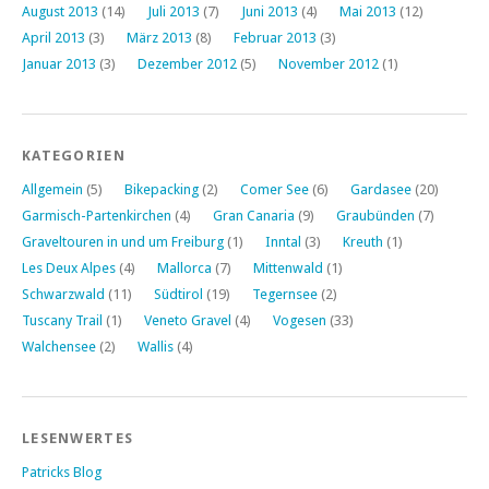
August 2013
(14)
Juli 2013
(7)
Juni 2013
(4)
Mai 2013
(12)
April 2013
(3)
März 2013
(8)
Februar 2013
(3)
Januar 2013
(3)
Dezember 2012
(5)
November 2012
(1)
KATEGORIEN
Allgemein
(5)
Bikepacking
(2)
Comer See
(6)
Gardasee
(20)
Garmisch-Partenkirchen
(4)
Gran Canaria
(9)
Graubünden
(7)
Graveltouren in und um Freiburg
(1)
Inntal
(3)
Kreuth
(1)
Les Deux Alpes
(4)
Mallorca
(7)
Mittenwald
(1)
Schwarzwald
(11)
Südtirol
(19)
Tegernsee
(2)
Tuscany Trail
(1)
Veneto Gravel
(4)
Vogesen
(33)
Walchensee
(2)
Wallis
(4)
LESENWERTES
Patricks Blog