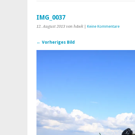
IMG_0037
12. August 2013
von h4wk
|
Keine Kommentare
← Vorheriges Bild