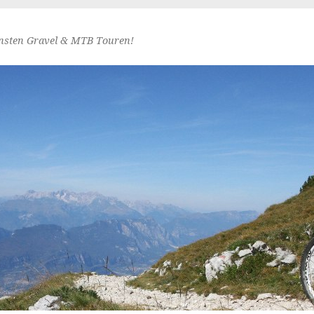
nsten Gravel & MTB Touren!