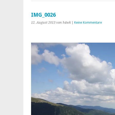
IMG_0026
12. August 2013
von h4wk
|
Keine Kommentare