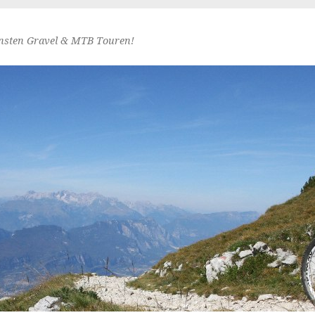
nsten Gravel & MTB Touren!