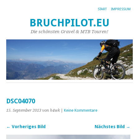
START
IMPRESSUM
BRUCHPILOT.EU
Die schönsten Gravel & MTB Touren!
DSC04070
15. September 2013
von h4wk
|
Keine Kommentare
← Vorheriges Bild
Nächstes Bild →