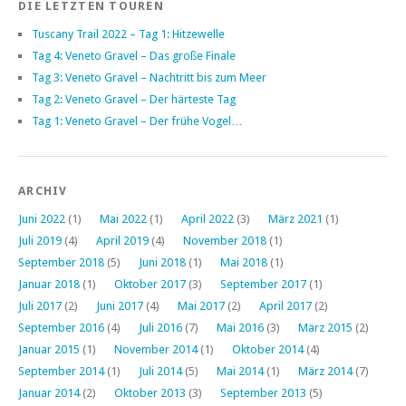
DIE LETZTEN TOUREN
Tuscany Trail 2022 – Tag 1: Hitzewelle
Tag 4: Veneto Gravel – Das große Finale
Tag 3: Veneto Gravel – Nachtritt bis zum Meer
Tag 2: Veneto Gravel – Der härteste Tag
Tag 1: Veneto Gravel – Der frühe Vogel…
ARCHIV
Juni 2022
(1)
Mai 2022
(1)
April 2022
(3)
März 2021
(1)
Juli 2019
(4)
April 2019
(4)
November 2018
(1)
September 2018
(5)
Juni 2018
(1)
Mai 2018
(1)
Januar 2018
(1)
Oktober 2017
(3)
September 2017
(1)
Juli 2017
(2)
Juni 2017
(4)
Mai 2017
(2)
April 2017
(2)
September 2016
(4)
Juli 2016
(7)
Mai 2016
(3)
März 2015
(2)
Januar 2015
(1)
November 2014
(1)
Oktober 2014
(4)
September 2014
(1)
Juli 2014
(5)
Mai 2014
(1)
März 2014
(7)
Januar 2014
(2)
Oktober 2013
(3)
September 2013
(5)