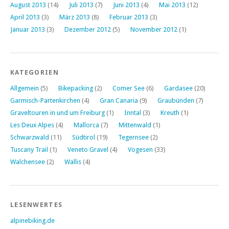
August 2013
(14)
Juli 2013
(7)
Juni 2013
(4)
Mai 2013
(12)
April 2013
(3)
März 2013
(8)
Februar 2013
(3)
Januar 2013
(3)
Dezember 2012
(5)
November 2012
(1)
KATEGORIEN
Allgemein
(5)
Bikepacking
(2)
Comer See
(6)
Gardasee
(20)
Garmisch-Partenkirchen
(4)
Gran Canaria
(9)
Graubünden
(7)
Graveltouren in und um Freiburg
(1)
Inntal
(3)
Kreuth
(1)
Les Deux Alpes
(4)
Mallorca
(7)
Mittenwald
(1)
Schwarzwald
(11)
Südtirol
(19)
Tegernsee
(2)
Tuscany Trail
(1)
Veneto Gravel
(4)
Vogesen
(33)
Walchensee
(2)
Wallis
(4)
LESENWERTES
alpinebiking.de