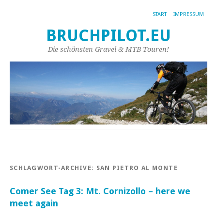
START
IMPRESSUM
BRUCHPILOT.EU
Die schönsten Gravel & MTB Touren!
SCHLAGWORT-ARCHIVE:
SAN PIETRO AL MONTE
Comer See Tag 3: Mt. Cornizollo – here we
meet again