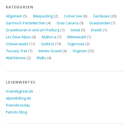
KATEGORIEN
Allgemein
(5)
Bikepacking
(2)
Comer See
(6)
Gardasee
(20)
Garmisch-Partenkirchen
(4)
Gran Canaria
(9)
Graubünden
(7)
Graveltouren in und um Freiburg
(1)
Inntal
(3)
Kreuth
(1)
Les Deux Alpes
(4)
Mallorca
(7)
Mittenwald
(1)
Schwarzwald
(11)
Südtirol
(19)
Tegernsee
(2)
Tuscany Trail
(1)
Veneto Gravel
(4)
Vogesen
(33)
Walchensee
(2)
Wallis
(4)
LESENWERTES
insanelygreat.de
alpinebiking.de
freeride.today
Patricks Blog