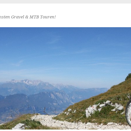
nsten Gravel & MTB Touren!