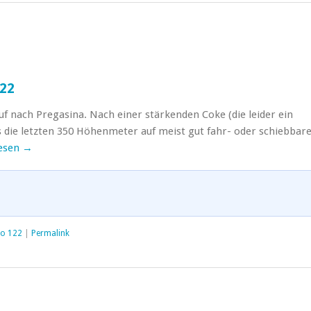
122
uf nach Pregasina. Nach einer stärkenden Coke (die leider ein
s die letzten 350 Höhenmeter auf meist gut fahr- oder schiebbar
lesen
→
ro 122
|
Permalink