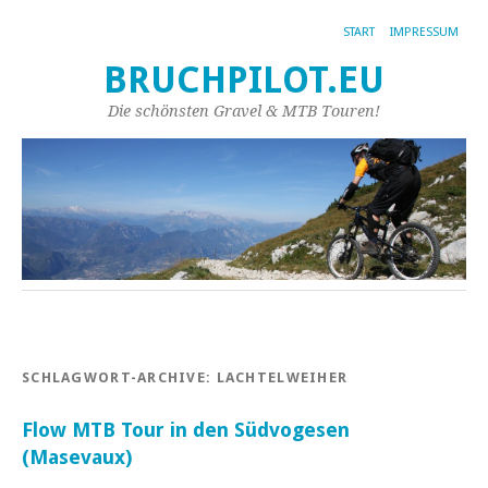
START
IMPRESSUM
BRUCHPILOT.EU
Die schönsten Gravel & MTB Touren!
SCHLAGWORT-ARCHIVE:
LACHTELWEIHER
Flow MTB Tour in den Südvogesen
(Masevaux)