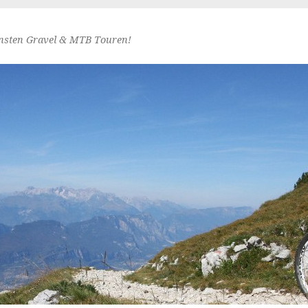
nsten Gravel & MTB Touren!