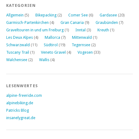
KATEGORIEN
Allgemein
(5)
Bikepacking
(2)
Comer See
(6)
Gardasee
(20)
Garmisch-Partenkirchen
(4)
Gran Canaria
(9)
Graubünden
(7)
Graveltouren in und um Freiburg
(1)
Inntal
(3)
Kreuth
(1)
Les Deux Alpes
(4)
Mallorca
(7)
Mittenwald
(1)
Schwarzwald
(11)
Südtirol
(19)
Tegernsee
(2)
Tuscany Trail
(1)
Veneto Gravel
(4)
Vogesen
(33)
Walchensee
(2)
Wallis
(4)
LESENWERTES
alpine-freeride.com
alpinebiking.de
Patricks Blog
insanelygreat.de