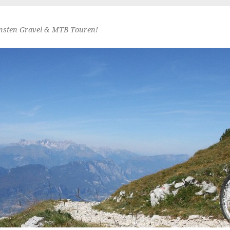
nsten Gravel & MTB Touren!