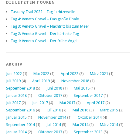
DIE LETZTEN TOUREN
Tuscany Trail 2022 – Tag 1: Hitzewelle
Tag 4: Veneto Gravel – Das große Finale
Tag 3: Veneto Gravel – Nachtritt bis zum Meer
Tag 2: Veneto Gravel – Der härteste Tag
Tag 1: Veneto Gravel – Der frühe Vogel…
ARCHIV
Juni 2022
(1)
Mai 2022
(1)
April 2022
(3)
März 2021
(1)
Juli 2019
(4)
April 2019
(4)
November 2018
(1)
September 2018
(5)
Juni 2018
(1)
Mai 2018
(1)
Januar 2018
(1)
Oktober 2017
(3)
September 2017
(1)
Juli 2017
(2)
Juni 2017
(4)
Mai 2017
(2)
April 2017
(2)
September 2016
(4)
Juli 2016
(7)
Mai 2016
(3)
März 2015
(2)
Januar 2015
(1)
November 2014
(1)
Oktober 2014
(4)
September 2014
(1)
Juli 2014
(5)
Mai 2014
(1)
März 2014
(7)
Januar 2014
(2)
Oktober 2013
(3)
September 2013
(5)