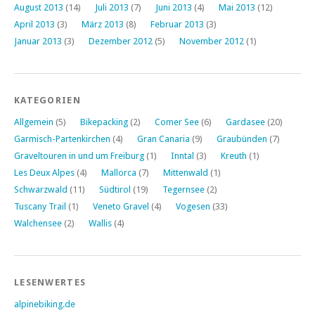
August 2013
(14)
Juli 2013
(7)
Juni 2013
(4)
Mai 2013
(12)
April 2013
(3)
März 2013
(8)
Februar 2013
(3)
Januar 2013
(3)
Dezember 2012
(5)
November 2012
(1)
KATEGORIEN
Allgemein
(5)
Bikepacking
(2)
Comer See
(6)
Gardasee
(20)
Garmisch-Partenkirchen
(4)
Gran Canaria
(9)
Graubünden
(7)
Graveltouren in und um Freiburg
(1)
Inntal
(3)
Kreuth
(1)
Les Deux Alpes
(4)
Mallorca
(7)
Mittenwald
(1)
Schwarzwald
(11)
Südtirol
(19)
Tegernsee
(2)
Tuscany Trail
(1)
Veneto Gravel
(4)
Vogesen
(33)
Walchensee
(2)
Wallis
(4)
LESENWERTES
alpinebiking.de