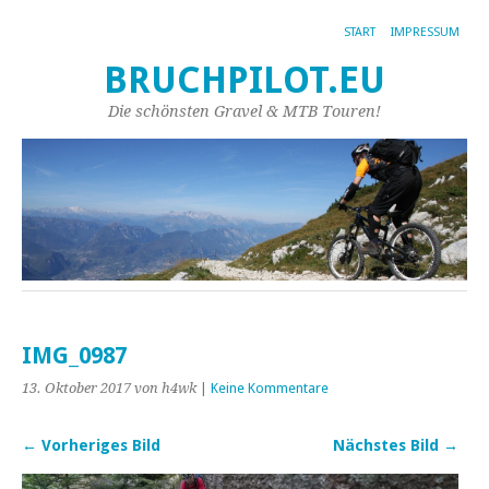
START
IMPRESSUM
BRUCHPILOT.EU
Die schönsten Gravel & MTB Touren!
IMG_0987
13. Oktober 2017
von h4wk
|
Keine Kommentare
← Vorheriges Bild
Nächstes Bild →