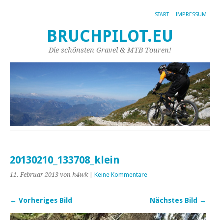
START
IMPRESSUM
BRUCHPILOT.EU
Die schönsten Gravel & MTB Touren!
20130210_133708_klein
11. Februar 2013
von h4wk
|
Keine Kommentare
← Vorheriges Bild
Nächstes Bild →