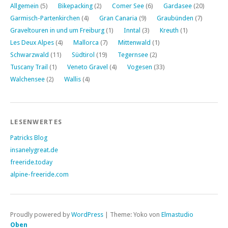
Allgemein
(5)
Bikepacking
(2)
Comer See
(6)
Gardasee
(20)
Garmisch-Partenkirchen
(4)
Gran Canaria
(9)
Graubünden
(7)
Graveltouren in und um Freiburg
(1)
Inntal
(3)
Kreuth
(1)
Les Deux Alpes
(4)
Mallorca
(7)
Mittenwald
(1)
Schwarzwald
(11)
Südtirol
(19)
Tegernsee
(2)
Tuscany Trail
(1)
Veneto Gravel
(4)
Vogesen
(33)
Walchensee
(2)
Wallis
(4)
LESENWERTES
Patricks Blog
insanelygreat.de
freeride.today
alpine-freeride.com
Proudly powered by
WordPress
|
Theme: Yoko von
Elmastudio
Oben