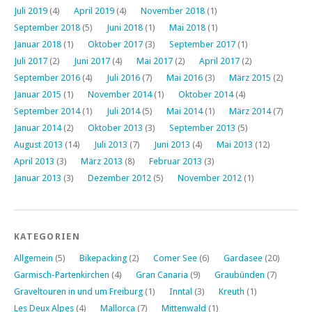
Juli 2019
(4)
April 2019
(4)
November 2018
(1)
September 2018
(5)
Juni 2018
(1)
Mai 2018
(1)
Januar 2018
(1)
Oktober 2017
(3)
September 2017
(1)
Juli 2017
(2)
Juni 2017
(4)
Mai 2017
(2)
April 2017
(2)
September 2016
(4)
Juli 2016
(7)
Mai 2016
(3)
März 2015
(2)
Januar 2015
(1)
November 2014
(1)
Oktober 2014
(4)
September 2014
(1)
Juli 2014
(5)
Mai 2014
(1)
März 2014
(7)
Januar 2014
(2)
Oktober 2013
(3)
September 2013
(5)
August 2013
(14)
Juli 2013
(7)
Juni 2013
(4)
Mai 2013
(12)
April 2013
(3)
März 2013
(8)
Februar 2013
(3)
Januar 2013
(3)
Dezember 2012
(5)
November 2012
(1)
KATEGORIEN
Allgemein
(5)
Bikepacking
(2)
Comer See
(6)
Gardasee
(20)
Garmisch-Partenkirchen
(4)
Gran Canaria
(9)
Graubünden
(7)
Graveltouren in und um Freiburg
(1)
Inntal
(3)
Kreuth
(1)
Les Deux Alpes
(4)
Mallorca
(7)
Mittenwald
(1)