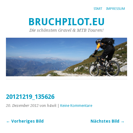
START
IMPRESSUM
BRUCHPILOT.EU
Die schönsten Gravel & MTB Touren!
20121219_135626
20. Dezember 2012
von h4wk
|
Keine Kommentare
← Vorheriges Bild
Nächstes Bild →