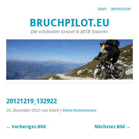
START
IMPRESSUM
BRUCHPILOT.EU
Die schönsten Gravel & MTB Touren!
20121219_132922
20. Dezember 2012
von h4wk
|
Keine Kommentare
← Vorheriges Bild
Nächstes Bild →