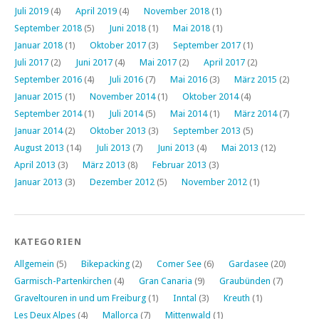
Juli 2019
(4)
April 2019
(4)
November 2018
(1)
September 2018
(5)
Juni 2018
(1)
Mai 2018
(1)
Januar 2018
(1)
Oktober 2017
(3)
September 2017
(1)
Juli 2017
(2)
Juni 2017
(4)
Mai 2017
(2)
April 2017
(2)
September 2016
(4)
Juli 2016
(7)
Mai 2016
(3)
März 2015
(2)
Januar 2015
(1)
November 2014
(1)
Oktober 2014
(4)
September 2014
(1)
Juli 2014
(5)
Mai 2014
(1)
März 2014
(7)
Januar 2014
(2)
Oktober 2013
(3)
September 2013
(5)
August 2013
(14)
Juli 2013
(7)
Juni 2013
(4)
Mai 2013
(12)
April 2013
(3)
März 2013
(8)
Februar 2013
(3)
Januar 2013
(3)
Dezember 2012
(5)
November 2012
(1)
KATEGORIEN
Allgemein
(5)
Bikepacking
(2)
Comer See
(6)
Gardasee
(20)
Garmisch-Partenkirchen
(4)
Gran Canaria
(9)
Graubünden
(7)
Graveltouren in und um Freiburg
(1)
Inntal
(3)
Kreuth
(1)
Les Deux Alpes
(4)
Mallorca
(7)
Mittenwald
(1)