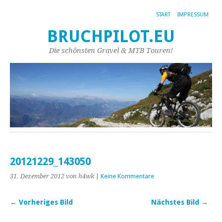
START
IMPRESSUM
BRUCHPILOT.EU
Die schönsten Gravel & MTB Touren!
20121229_143050
31. Dezember 2012
von h4wk
|
Keine Kommentare
← Vorheriges Bild
Nächstes Bild →