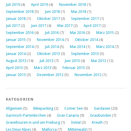
Juli 2019
(4)
April 2019
(4)
November 2018
(1)
September 2018
(5)
Juni 2018
(1)
Mai 2018
(1)
Januar 2018
(1)
Oktober 2017
(3)
September 2017
(1)
Juli 2017
(2)
Juni 2017
(4)
Mai 2017
(2)
April 2017
(2)
September 2016
(4)
Juli 2016
(7)
Mai 2016
(3)
März 2015
(2)
Januar 2015
(1)
November 2014
(1)
Oktober 2014
(4)
September 2014
(1)
Juli 2014
(5)
Mai 2014
(1)
März 2014
(7)
Januar 2014
(2)
Oktober 2013
(3)
September 2013
(5)
August 2013
(14)
Juli 2013
(7)
Juni 2013
(4)
Mai 2013
(12)
April 2013
(3)
März 2013
(8)
Februar 2013
(3)
Januar 2013
(3)
Dezember 2012
(5)
November 2012
(1)
KATEGORIEN
Allgemein
(5)
Bikepacking
(2)
Comer See
(6)
Gardasee
(20)
Garmisch-Partenkirchen
(4)
Gran Canaria
(9)
Graubünden
(7)
Graveltouren in und um Freiburg
(1)
Inntal
(3)
Kreuth
(1)
Les Deux Alpes
(4)
Mallorca
(7)
Mittenwald
(1)