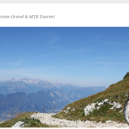
nsten Gravel & MTB Touren!