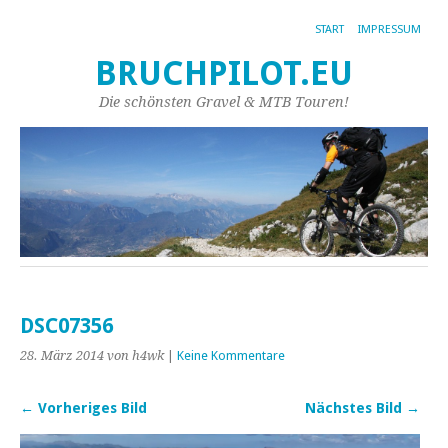
START
IMPRESSUM
BRUCHPILOT.EU
Die schönsten Gravel & MTB Touren!
DSC07356
28. März 2014
von h4wk
|
Keine Kommentare
← Vorheriges Bild
Nächstes Bild →