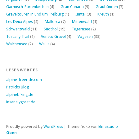
Garmisch-Partenkirchen
(4)
Gran Canaria
(9)
Graubünden
(7)
Graveltouren in und um Freiburg
(1)
Inntal
(3)
Kreuth
(1)
Les Deux Alpes
(4)
Mallorca
(7)
Mittenwald
(1)
Schwarzwald
(11)
Südtirol
(19)
Tegernsee
(2)
Tuscany Trail
(1)
Veneto Gravel
(4)
Vogesen
(33)
Walchensee
(2)
Wallis
(4)
LESENWERTES
alpine-freeride.com
Patricks Blog
alpinebiking.de
insanelygreat.de
Proudly powered by
WordPress
|
Theme: Yoko von
Elmastudio
Oben