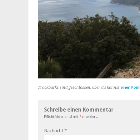
Trackbacks sind geschlossen, aber du kannst
einen Kom
Schreibe einen Kommentar
Pflichtfelder sind mit
*
markiert.
Nachricht
*