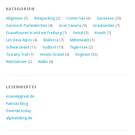
KATEGORIEN
Allgemein
(5)
Bikepacking
(2)
Comer See
(6)
Gardasee
(20)
Garmisch-Partenkirchen
(4)
Gran Canaria
(9)
Graubünden
(7)
Graveltouren in und um Freiburg
(1)
Inntal
(3)
Kreuth
(1)
Les Deux Alpes
(4)
Mallorca
(7)
Mittenwald
(1)
Schwarzwald
(11)
Südtirol
(19)
Tegernsee
(2)
Tuscany Trail
(1)
Veneto Gravel
(4)
Vogesen
(33)
Walchensee
(2)
Wallis
(4)
LESENWERTES
insanelygreat.de
Patricks Blog
freeride.today
alpinebiking.de