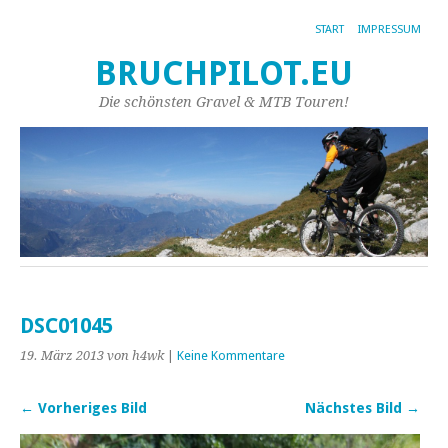
START
IMPRESSUM
BRUCHPILOT.EU
Die schönsten Gravel & MTB Touren!
DSC01045
19. März 2013
von h4wk
|
Keine Kommentare
← Vorheriges Bild
Nächstes Bild →