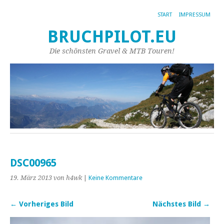
START
IMPRESSUM
BRUCHPILOT.EU
Die schönsten Gravel & MTB Touren!
DSC00965
19. März 2013
von h4wk
|
Keine Kommentare
← Vorheriges Bild
Nächstes Bild →