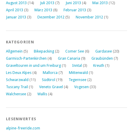
August 2013
(14)
Juli 2013
(7)
Juni 2013
(4)
Mai 2013
(12)
April 2013
(3)
März 2013
(8)
Februar 2013
(3)
Januar 2013
(3)
Dezember 2012
(5)
November 2012
(1)
KATEGORIEN
Allgemein
(5)
Bikepacking
(2)
Comer See
(6)
Gardasee
(20)
Garmisch-Partenkirchen
(4)
Gran Canaria
(9)
Graubünden
(7)
Graveltouren in und um Freiburg
(1)
Inntal
(3)
Kreuth
(1)
Les Deux Alpes
(4)
Mallorca
(7)
Mittenwald
(1)
Schwarzwald
(11)
Südtirol
(19)
Tegernsee
(2)
Tuscany Trail
(1)
Veneto Gravel
(4)
Vogesen
(33)
Walchensee
(2)
Wallis
(4)
LESENWERTES
alpine-freeride.com