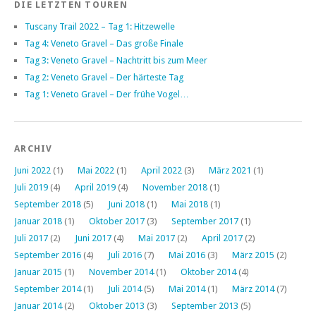
DIE LETZTEN TOUREN
Tuscany Trail 2022 – Tag 1: Hitzewelle
Tag 4: Veneto Gravel – Das große Finale
Tag 3: Veneto Gravel – Nachtritt bis zum Meer
Tag 2: Veneto Gravel – Der härteste Tag
Tag 1: Veneto Gravel – Der frühe Vogel…
ARCHIV
Juni 2022
(1)
Mai 2022
(1)
April 2022
(3)
März 2021
(1)
Juli 2019
(4)
April 2019
(4)
November 2018
(1)
September 2018
(5)
Juni 2018
(1)
Mai 2018
(1)
Januar 2018
(1)
Oktober 2017
(3)
September 2017
(1)
Juli 2017
(2)
Juni 2017
(4)
Mai 2017
(2)
April 2017
(2)
September 2016
(4)
Juli 2016
(7)
Mai 2016
(3)
März 2015
(2)
Januar 2015
(1)
November 2014
(1)
Oktober 2014
(4)
September 2014
(1)
Juli 2014
(5)
Mai 2014
(1)
März 2014
(7)
Januar 2014
(2)
Oktober 2013
(3)
September 2013
(5)