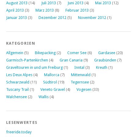
August 2013
(14)
Juli 2013
(7)
Juni 2013
(4)
Mai 2013
(12)
April 2013
(3)
März 2013
(8)
Februar 2013
(3)
Januar 2013
(3)
Dezember 2012
(5)
November 2012
(1)
KATEGORIEN
Allgemein
(5)
Bikepacking
(2)
Comer See
(6)
Gardasee
(20)
Garmisch-Partenkirchen
(4)
Gran Canaria
(9)
Graubünden
(7)
Graveltouren in und um Freiburg
(1)
Inntal
(3)
Kreuth
(1)
Les Deux Alpes
(4)
Mallorca
(7)
Mittenwald
(1)
Schwarzwald
(11)
Südtirol
(19)
Tegernsee
(2)
Tuscany Trail
(1)
Veneto Gravel
(4)
Vogesen
(33)
Walchensee
(2)
Wallis
(4)
LESENWERTES
freeride.today