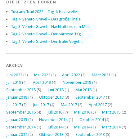
DIE LETZTEN TOUREN
Tuscany Trail 2022 – Tag 1: Hitzewelle
Tag 4: Veneto Gravel – Das große Finale
Tag 3: Veneto Gravel – Nachtritt bis zum Meer
Tag 2: Veneto Gravel – Der härteste Tag
Tag 1: Veneto Gravel – Der frühe Vogel…
ARCHIV
Juni 2022
(1)
Mai 2022
(1)
April 2022
(3)
März 2021
(1)
Juli 2019
(4)
April 2019
(4)
November 2018
(1)
September 2018
(5)
Juni 2018
(1)
Mai 2018
(1)
Januar 2018
(1)
Oktober 2017
(3)
September 2017
(1)
Juli 2017
(2)
Juni 2017
(4)
Mai 2017
(2)
April 2017
(2)
September 2016
(4)
Juli 2016
(7)
Mai 2016
(3)
März 2015
(2)
Januar 2015
(1)
November 2014
(1)
Oktober 2014
(4)
September 2014
(1)
Juli 2014
(5)
Mai 2014
(1)
März 2014
(7)
Januar 2014
(2)
Oktober 2013
(3)
September 2013
(5)