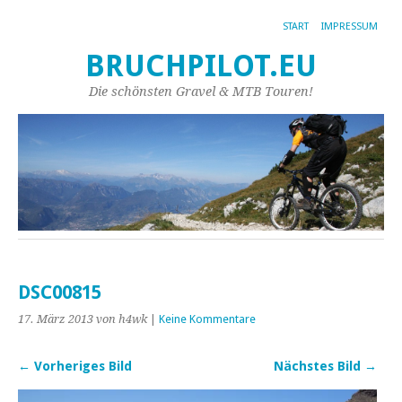
START
IMPRESSUM
BRUCHPILOT.EU
Die schönsten Gravel & MTB Touren!
DSC00815
17. März 2013
von h4wk
|
Keine Kommentare
← Vorheriges Bild
Nächstes Bild →