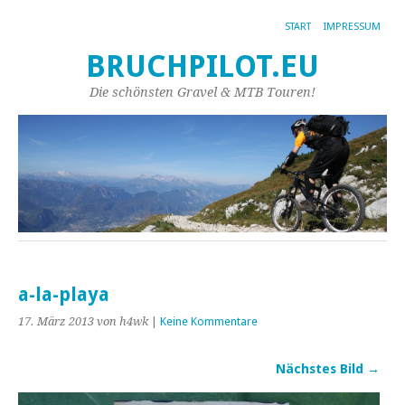
START
IMPRESSUM
BRUCHPILOT.EU
Die schönsten Gravel & MTB Touren!
a-la-playa
17. März 2013
von h4wk
|
Keine Kommentare
Nächstes Bild →