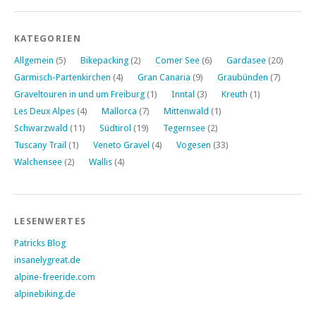
KATEGORIEN
Allgemein
(5)
Bikepacking
(2)
Comer See
(6)
Gardasee
(20)
Garmisch-Partenkirchen
(4)
Gran Canaria
(9)
Graubünden
(7)
Graveltouren in und um Freiburg
(1)
Inntal
(3)
Kreuth
(1)
Les Deux Alpes
(4)
Mallorca
(7)
Mittenwald
(1)
Schwarzwald
(11)
Südtirol
(19)
Tegernsee
(2)
Tuscany Trail
(1)
Veneto Gravel
(4)
Vogesen
(33)
Walchensee
(2)
Wallis
(4)
LESENWERTES
Patricks Blog
insanelygreat.de
alpine-freeride.com
alpinebiking.de