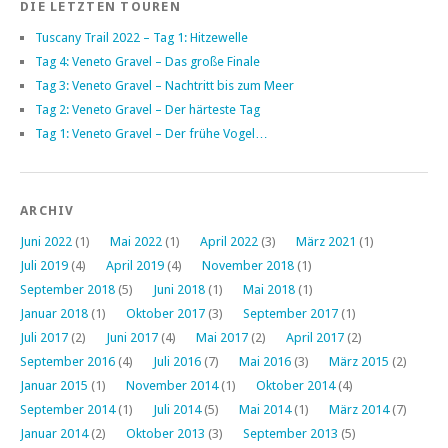
DIE LETZTEN TOUREN
Tuscany Trail 2022 – Tag 1: Hitzewelle
Tag 4: Veneto Gravel – Das große Finale
Tag 3: Veneto Gravel – Nachtritt bis zum Meer
Tag 2: Veneto Gravel – Der härteste Tag
Tag 1: Veneto Gravel – Der frühe Vogel…
ARCHIV
Juni 2022
(1)
Mai 2022
(1)
April 2022
(3)
März 2021
(1)
Juli 2019
(4)
April 2019
(4)
November 2018
(1)
September 2018
(5)
Juni 2018
(1)
Mai 2018
(1)
Januar 2018
(1)
Oktober 2017
(3)
September 2017
(1)
Juli 2017
(2)
Juni 2017
(4)
Mai 2017
(2)
April 2017
(2)
September 2016
(4)
Juli 2016
(7)
Mai 2016
(3)
März 2015
(2)
Januar 2015
(1)
November 2014
(1)
Oktober 2014
(4)
September 2014
(1)
Juli 2014
(5)
Mai 2014
(1)
März 2014
(7)
Januar 2014
(2)
Oktober 2013
(3)
September 2013
(5)