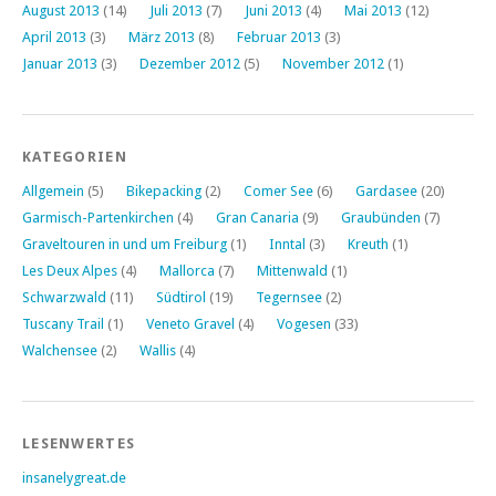
August 2013
(14)
Juli 2013
(7)
Juni 2013
(4)
Mai 2013
(12)
April 2013
(3)
März 2013
(8)
Februar 2013
(3)
Januar 2013
(3)
Dezember 2012
(5)
November 2012
(1)
KATEGORIEN
Allgemein
(5)
Bikepacking
(2)
Comer See
(6)
Gardasee
(20)
Garmisch-Partenkirchen
(4)
Gran Canaria
(9)
Graubünden
(7)
Graveltouren in und um Freiburg
(1)
Inntal
(3)
Kreuth
(1)
Les Deux Alpes
(4)
Mallorca
(7)
Mittenwald
(1)
Schwarzwald
(11)
Südtirol
(19)
Tegernsee
(2)
Tuscany Trail
(1)
Veneto Gravel
(4)
Vogesen
(33)
Walchensee
(2)
Wallis
(4)
LESENWERTES
insanelygreat.de