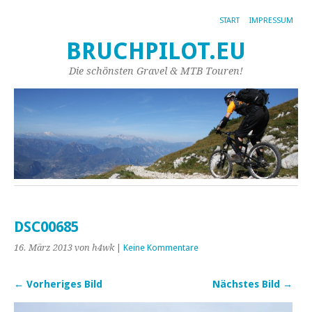
START
IMPRESSUM
BRUCHPILOT.EU
Die schönsten Gravel & MTB Touren!
DSC00685
16. März 2013
von h4wk
|
Keine Kommentare
← Vorheriges Bild
Nächstes Bild →