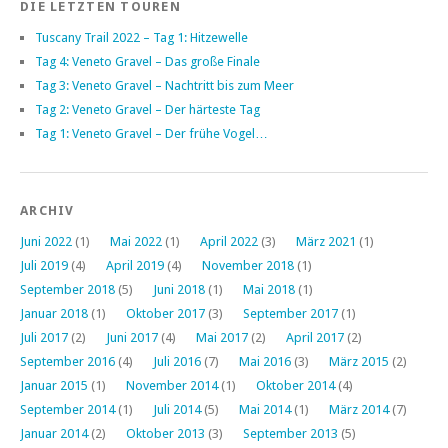
DIE LETZTEN TOUREN
Tuscany Trail 2022 – Tag 1: Hitzewelle
Tag 4: Veneto Gravel – Das große Finale
Tag 3: Veneto Gravel – Nachtritt bis zum Meer
Tag 2: Veneto Gravel – Der härteste Tag
Tag 1: Veneto Gravel – Der frühe Vogel…
ARCHIV
Juni 2022
(1)
Mai 2022
(1)
April 2022
(3)
März 2021
(1)
Juli 2019
(4)
April 2019
(4)
November 2018
(1)
September 2018
(5)
Juni 2018
(1)
Mai 2018
(1)
Januar 2018
(1)
Oktober 2017
(3)
September 2017
(1)
Juli 2017
(2)
Juni 2017
(4)
Mai 2017
(2)
April 2017
(2)
September 2016
(4)
Juli 2016
(7)
Mai 2016
(3)
März 2015
(2)
Januar 2015
(1)
November 2014
(1)
Oktober 2014
(4)
September 2014
(1)
Juli 2014
(5)
Mai 2014
(1)
März 2014
(7)
Januar 2014
(2)
Oktober 2013
(3)
September 2013
(5)