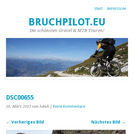
START
IMPRESSUM
BRUCHPILOT.EU
Die schönsten Gravel & MTB Touren!
DSC00655
16. März 2013
von h4wk
|
Keine Kommentare
← Vorheriges Bild
Nächstes Bild →