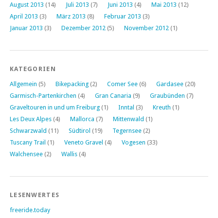
August 2013
(14)
Juli 2013
(7)
Juni 2013
(4)
Mai 2013
(12)
April 2013
(3)
März 2013
(8)
Februar 2013
(3)
Januar 2013
(3)
Dezember 2012
(5)
November 2012
(1)
KATEGORIEN
Allgemein
(5)
Bikepacking
(2)
Comer See
(6)
Gardasee
(20)
Garmisch-Partenkirchen
(4)
Gran Canaria
(9)
Graubünden
(7)
Graveltouren in und um Freiburg
(1)
Inntal
(3)
Kreuth
(1)
Les Deux Alpes
(4)
Mallorca
(7)
Mittenwald
(1)
Schwarzwald
(11)
Südtirol
(19)
Tegernsee
(2)
Tuscany Trail
(1)
Veneto Gravel
(4)
Vogesen
(33)
Walchensee
(2)
Wallis
(4)
LESENWERTES
freeride.today