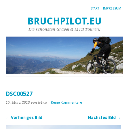
START
IMPRESSUM
BRUCHPILOT.EU
Die schönsten Gravel & MTB Touren!
DSC00527
15. März 2013
von h4wk
|
Keine Kommentare
← Vorheriges Bild
Nächstes Bild →