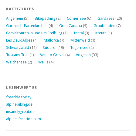
KATEGORIEN
Allgemein
(5)
Bikepacking
(2)
Comer See
(6)
Gardasee
(20)
Garmisch-Partenkirchen
(4)
Gran Canaria
(9)
Graubünden
(7)
Graveltouren in und um Freiburg
(1)
Inntal
(3)
Kreuth
(1)
Les Deux Alpes
(4)
Mallorca
(7)
Mittenwald
(1)
Schwarzwald
(11)
Südtirol
(19)
Tegernsee
(2)
Tuscany Trail
(1)
Veneto Gravel
(4)
Vogesen
(33)
Walchensee
(2)
Wallis
(4)
LESENWERTES
freeride.today
alpinebiking.de
insanelygreat.de
alpine-freeride.com