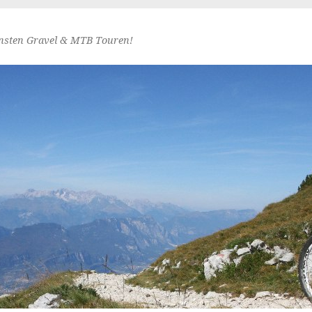
nsten Gravel & MTB Touren!