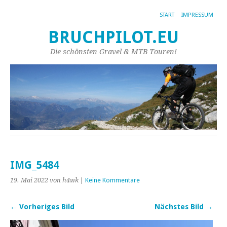
START
IMPRESSUM
BRUCHPILOT.EU
Die schönsten Gravel & MTB Touren!
IMG_5484
19. Mai 2022
von h4wk
|
Keine Kommentare
← Vorheriges Bild
Nächstes Bild →