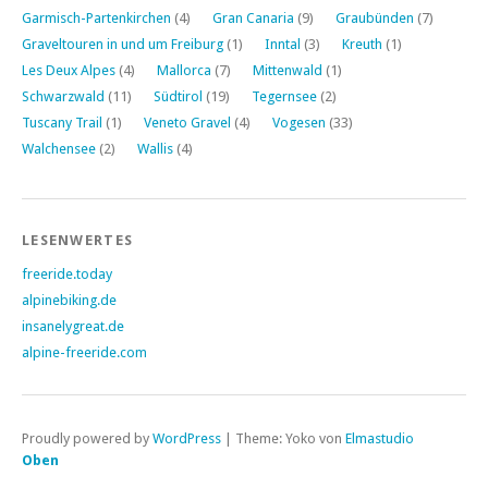
Garmisch-Partenkirchen
(4)
Gran Canaria
(9)
Graubünden
(7)
Graveltouren in und um Freiburg
(1)
Inntal
(3)
Kreuth
(1)
Les Deux Alpes
(4)
Mallorca
(7)
Mittenwald
(1)
Schwarzwald
(11)
Südtirol
(19)
Tegernsee
(2)
Tuscany Trail
(1)
Veneto Gravel
(4)
Vogesen
(33)
Walchensee
(2)
Wallis
(4)
LESENWERTES
freeride.today
alpinebiking.de
insanelygreat.de
alpine-freeride.com
Proudly powered by
WordPress
|
Theme: Yoko von
Elmastudio
Oben