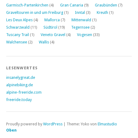
Garmisch-Partenkirchen
(4)
Gran Canaria
(9)
Graubünden
(7)
Graveltouren in und um Freiburg
(1)
Inntal
(3)
Kreuth
(1)
Les Deux Alpes
(4)
Mallorca
(7)
Mittenwald
(1)
Schwarzwald
(11)
Südtirol
(19)
Tegernsee
(2)
Tuscany Trail
(1)
Veneto Gravel
(4)
Vogesen
(33)
Walchensee
(2)
Wallis
(4)
LESENWERTES
insanelygreat.de
alpinebiking.de
alpine-freeride.com
freeride.today
Proudly powered by
WordPress
|
Theme: Yoko von
Elmastudio
Oben