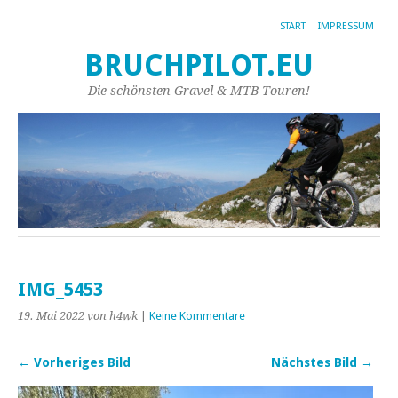
START
IMPRESSUM
BRUCHPILOT.EU
Die schönsten Gravel & MTB Touren!
IMG_5453
19. Mai 2022
von h4wk
|
Keine Kommentare
← Vorheriges Bild
Nächstes Bild →