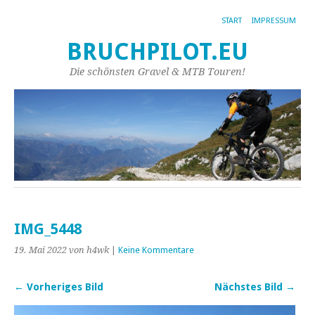
START
IMPRESSUM
BRUCHPILOT.EU
Die schönsten Gravel & MTB Touren!
IMG_5448
19. Mai 2022
von h4wk
|
Keine Kommentare
← Vorheriges Bild
Nächstes Bild →