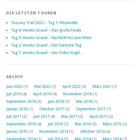
DIE LETZTEN TOUREN
Tuscany Trail 2022 – Tag 1: Hitzewelle
Tag 4: Veneto Gravel – Das große Finale
Tag 3: Veneto Gravel – Nachtritt bis zum Meer
Tag 2: Veneto Gravel – Der härteste Tag
Tag 1: Veneto Gravel – Der frühe Vogel…
ARCHIV
Juni 2022
(1)
Mai 2022
(1)
April 2022
(3)
März 2021
(1)
Juli 2019
(4)
April 2019
(4)
November 2018
(1)
September 2018
(5)
Juni 2018
(1)
Mai 2018
(1)
Januar 2018
(1)
Oktober 2017
(3)
September 2017
(1)
Juli 2017
(2)
Juni 2017
(4)
Mai 2017
(2)
April 2017
(2)
September 2016
(4)
Juli 2016
(7)
Mai 2016
(3)
März 2015
(2)
Januar 2015
(1)
November 2014
(1)
Oktober 2014
(4)
September 2014
(1)
Juli 2014
(5)
Mai 2014
(1)
März 2014
(7)