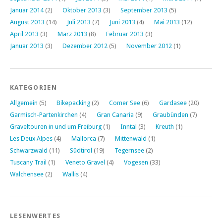
Januar 2014
(2)
Oktober 2013
(3)
September 2013
(5)
August 2013
(14)
Juli 2013
(7)
Juni 2013
(4)
Mai 2013
(12)
April 2013
(3)
März 2013
(8)
Februar 2013
(3)
Januar 2013
(3)
Dezember 2012
(5)
November 2012
(1)
KATEGORIEN
Allgemein
(5)
Bikepacking
(2)
Comer See
(6)
Gardasee
(20)
Garmisch-Partenkirchen
(4)
Gran Canaria
(9)
Graubünden
(7)
Graveltouren in und um Freiburg
(1)
Inntal
(3)
Kreuth
(1)
Les Deux Alpes
(4)
Mallorca
(7)
Mittenwald
(1)
Schwarzwald
(11)
Südtirol
(19)
Tegernsee
(2)
Tuscany Trail
(1)
Veneto Gravel
(4)
Vogesen
(33)
Walchensee
(2)
Wallis
(4)
LESENWERTES