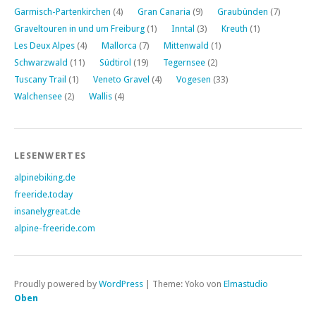
Garmisch-Partenkirchen
(4)
Gran Canaria
(9)
Graubünden
(7)
Graveltouren in und um Freiburg
(1)
Inntal
(3)
Kreuth
(1)
Les Deux Alpes
(4)
Mallorca
(7)
Mittenwald
(1)
Schwarzwald
(11)
Südtirol
(19)
Tegernsee
(2)
Tuscany Trail
(1)
Veneto Gravel
(4)
Vogesen
(33)
Walchensee
(2)
Wallis
(4)
LESENWERTES
alpinebiking.de
freeride.today
insanelygreat.de
alpine-freeride.com
Proudly powered by
WordPress
|
Theme: Yoko von
Elmastudio
Oben