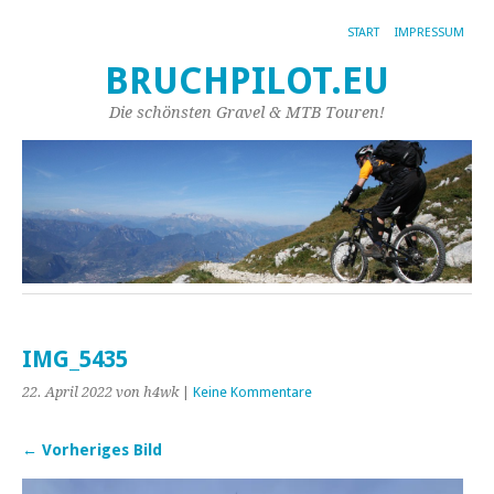
START
IMPRESSUM
BRUCHPILOT.EU
Die schönsten Gravel & MTB Touren!
IMG_5435
22. April 2022
von h4wk
|
Keine Kommentare
← Vorheriges Bild