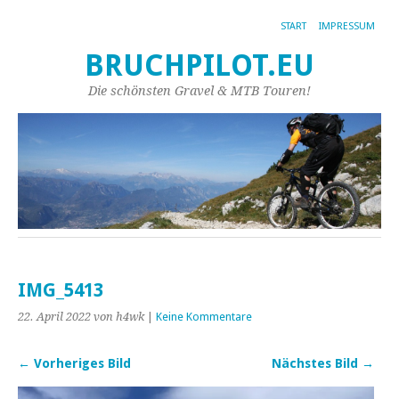
START
IMPRESSUM
BRUCHPILOT.EU
Die schönsten Gravel & MTB Touren!
IMG_5413
22. April 2022
von h4wk
|
Keine Kommentare
← Vorheriges Bild
Nächstes Bild →