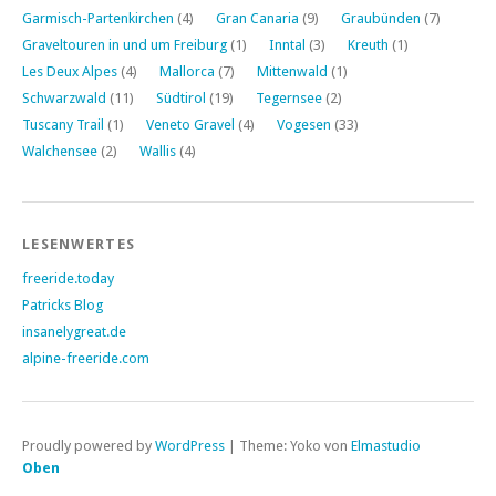
Garmisch-Partenkirchen
(4)
Gran Canaria
(9)
Graubünden
(7)
Graveltouren in und um Freiburg
(1)
Inntal
(3)
Kreuth
(1)
Les Deux Alpes
(4)
Mallorca
(7)
Mittenwald
(1)
Schwarzwald
(11)
Südtirol
(19)
Tegernsee
(2)
Tuscany Trail
(1)
Veneto Gravel
(4)
Vogesen
(33)
Walchensee
(2)
Wallis
(4)
LESENWERTES
freeride.today
Patricks Blog
insanelygreat.de
alpine-freeride.com
Proudly powered by
WordPress
|
Theme: Yoko von
Elmastudio
Oben