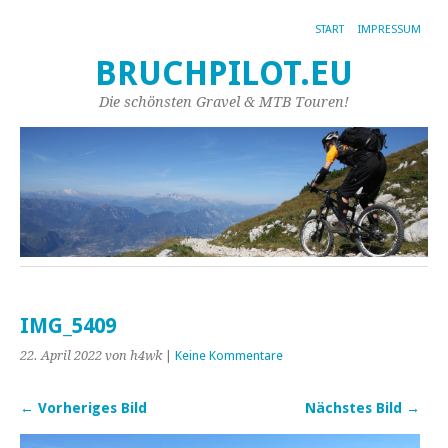
START
IMPRESSUM
BRUCHPILOT.EU
Die schönsten Gravel & MTB Touren!
IMG_5409
22. April 2022
von h4wk
|
Keine Kommentare
← Vorheriges Bild
Nächstes Bild →