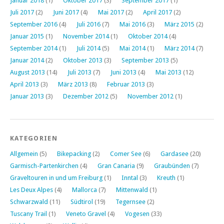
Januar 2018
(1)
Oktober 2017
(3)
September 2017
(1)
Juli 2017
(2)
Juni 2017
(4)
Mai 2017
(2)
April 2017
(2)
September 2016
(4)
Juli 2016
(7)
Mai 2016
(3)
März 2015
(2)
Januar 2015
(1)
November 2014
(1)
Oktober 2014
(4)
September 2014
(1)
Juli 2014
(5)
Mai 2014
(1)
März 2014
(7)
Januar 2014
(2)
Oktober 2013
(3)
September 2013
(5)
August 2013
(14)
Juli 2013
(7)
Juni 2013
(4)
Mai 2013
(12)
April 2013
(3)
März 2013
(8)
Februar 2013
(3)
Januar 2013
(3)
Dezember 2012
(5)
November 2012
(1)
KATEGORIEN
Allgemein
(5)
Bikepacking
(2)
Comer See
(6)
Gardasee
(20)
Garmisch-Partenkirchen
(4)
Gran Canaria
(9)
Graubünden
(7)
Graveltouren in und um Freiburg
(1)
Inntal
(3)
Kreuth
(1)
Les Deux Alpes
(4)
Mallorca
(7)
Mittenwald
(1)
Schwarzwald
(11)
Südtirol
(19)
Tegernsee
(2)
Tuscany Trail
(1)
Veneto Gravel
(4)
Vogesen
(33)