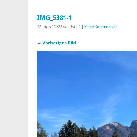
IMG_5381-1
22. April 2022
von h4wk
|
Keine Kommentare
← Vorheriges Bild