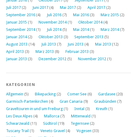
Januar 2018
(1)
Oktober 2017
(3)
September 2017
(1)
Juli 2017
(2)
Juni 2017
(4)
Mai 2017
(2)
April 2017
(2)
September 2016
(4)
Juli 2016
(7)
Mai 2016
(3)
März 2015
(2)
Januar 2015
(1)
November 2014
(1)
Oktober 2014
(4)
September 2014
(1)
Juli 2014
(5)
Mai 2014
(1)
März 2014
(7)
Januar 2014
(2)
Oktober 2013
(3)
September 2013
(5)
August 2013
(14)
Juli 2013
(7)
Juni 2013
(4)
Mai 2013
(12)
April 2013
(3)
März 2013
(8)
Februar 2013
(3)
Januar 2013
(3)
Dezember 2012
(5)
November 2012
(1)
KATEGORIEN
Allgemein
(5)
Bikepacking
(2)
Comer See
(6)
Gardasee
(20)
Garmisch-Partenkirchen
(4)
Gran Canaria
(9)
Graubünden
(7)
Graveltouren in und um Freiburg
(1)
Inntal
(3)
Kreuth
(1)
Les Deux Alpes
(4)
Mallorca
(7)
Mittenwald
(1)
Schwarzwald
(11)
Südtirol
(19)
Tegernsee
(2)
Tuscany Trail
(1)
Veneto Gravel
(4)
Vogesen
(33)