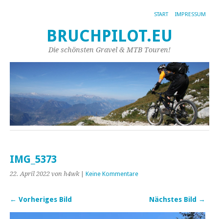
START
IMPRESSUM
BRUCHPILOT.EU
Die schönsten Gravel & MTB Touren!
IMG_5373
22. April 2022
von h4wk
|
Keine Kommentare
← Vorheriges Bild
Nächstes Bild →