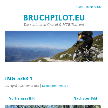
START
IMPRESSUM
BRUCHPILOT.EU
Die schönsten Gravel & MTB Touren!
IMG_5368-1
22. April 2022
von h4wk
|
Keine Kommentare
← Vorheriges Bild
Nächstes Bild →