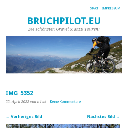
START
IMPRESSUM
BRUCHPILOT.EU
Die schönsten Gravel & MTB Touren!
IMG_5352
22. April 2022
von h4wk
|
Keine Kommentare
← Vorheriges Bild
Nächstes Bild →