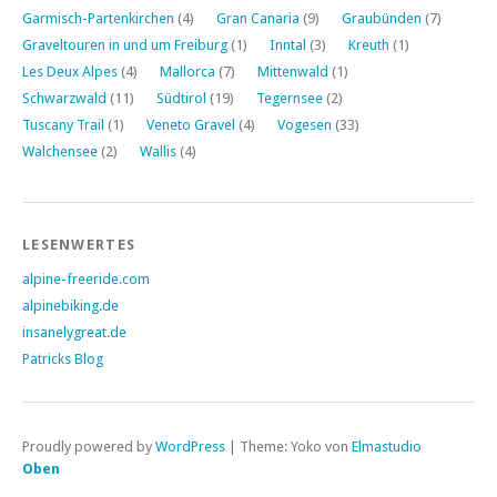
Garmisch-Partenkirchen
(4)
Gran Canaria
(9)
Graubünden
(7)
Graveltouren in und um Freiburg
(1)
Inntal
(3)
Kreuth
(1)
Les Deux Alpes
(4)
Mallorca
(7)
Mittenwald
(1)
Schwarzwald
(11)
Südtirol
(19)
Tegernsee
(2)
Tuscany Trail
(1)
Veneto Gravel
(4)
Vogesen
(33)
Walchensee
(2)
Wallis
(4)
LESENWERTES
alpine-freeride.com
alpinebiking.de
insanelygreat.de
Patricks Blog
Proudly powered by
WordPress
|
Theme: Yoko von
Elmastudio
Oben