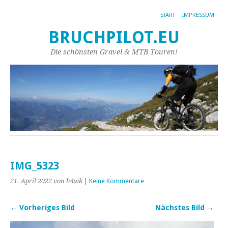
START
IMPRESSUM
BRUCHPILOT.EU
Die schönsten Gravel & MTB Touren!
IMG_5323
21. April 2022
von h4wk
|
Keine Kommentare
← Vorheriges Bild
Nächstes Bild →