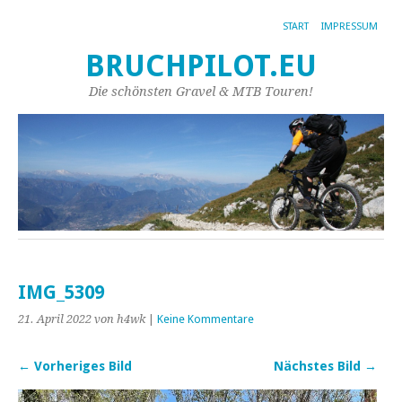
START
IMPRESSUM
BRUCHPILOT.EU
Die schönsten Gravel & MTB Touren!
IMG_5309
21. April 2022
von h4wk
|
Keine Kommentare
← Vorheriges Bild
Nächstes Bild →