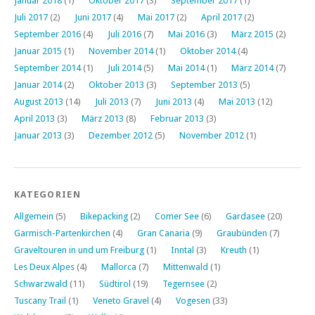
Januar 2018
(1)
Oktober 2017
(3)
September 2017
(1)
Juli 2017
(2)
Juni 2017
(4)
Mai 2017
(2)
April 2017
(2)
September 2016
(4)
Juli 2016
(7)
Mai 2016
(3)
März 2015
(2)
Januar 2015
(1)
November 2014
(1)
Oktober 2014
(4)
September 2014
(1)
Juli 2014
(5)
Mai 2014
(1)
März 2014
(7)
Januar 2014
(2)
Oktober 2013
(3)
September 2013
(5)
August 2013
(14)
Juli 2013
(7)
Juni 2013
(4)
Mai 2013
(12)
April 2013
(3)
März 2013
(8)
Februar 2013
(3)
Januar 2013
(3)
Dezember 2012
(5)
November 2012
(1)
KATEGORIEN
Allgemein
(5)
Bikepacking
(2)
Comer See
(6)
Gardasee
(20)
Garmisch-Partenkirchen
(4)
Gran Canaria
(9)
Graubünden
(7)
Graveltouren in und um Freiburg
(1)
Inntal
(3)
Kreuth
(1)
Les Deux Alpes
(4)
Mallorca
(7)
Mittenwald
(1)
Schwarzwald
(11)
Südtirol
(19)
Tegernsee
(2)
Tuscany Trail
(1)
Veneto Gravel
(4)
Vogesen
(33)